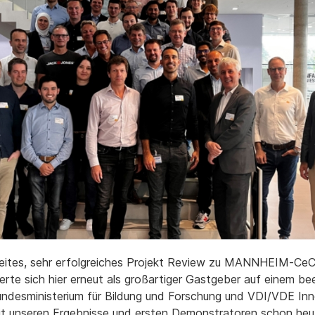
weites, sehr erfolgreiches Projekt Review zu MANNHEIM-Ce
ierte sich hier erneut als großartiger Gastgeber auf einem 
Bundesministerium für Bildung und Forschung und VDI/VDE In
t unseren Ergebnisse und ersten Demonstratoren schon heut