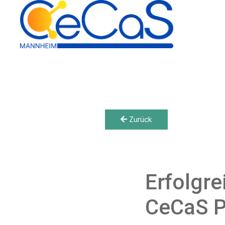
Zurück
Erfolgr
CeCaS P