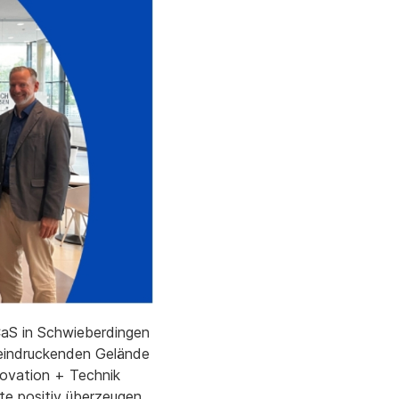
CaS in Schwieberdingen
beeindruckenden Gelände
novation + Technik
e positiv überzeugen.